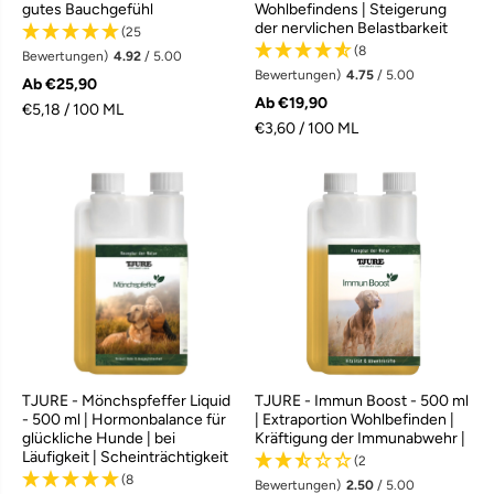
gutes Bauchgefühl
Wohlbefindens | Steigerung
der nervlichen Belastbarkeit
(25
(8
Bewertungen)
4.92
/ 5.00
Bewertungen)
4.75
/ 5.00
Ab €25,90
Ab €19,90
€5,18 / 100 ML
€3,60 / 100 ML
TJURE - Mönchspfeffer Liquid
TJURE - Immun Boost - 500 ml
- 500 ml | Hormonbalance für
| Extraportion Wohlbefinden |
glückliche Hunde | bei
Kräftigung der Immunabwehr |
Läufigkeit | Scheinträchtigkeit
(2
(8
Bewertungen)
2.50
/ 5.00