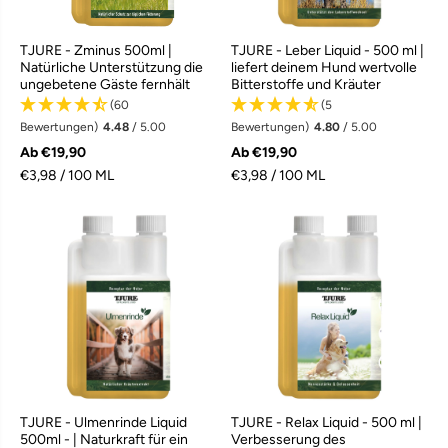
TJURE - Zminus 500ml |
TJURE - Leber Liquid - 500 ml |
Natürliche Unterstützung die
liefert deinem Hund wertvolle
ungebetene Gäste fernhält
Bitterstoffe und Kräuter
(60
(5
Bewertungen)
4.48
/ 5.00
Bewertungen)
4.80
/ 5.00
Ab €19,90
Ab €19,90
€3,98 / 100 ML
€3,98 / 100 ML
TJURE - Ulmenrinde Liquid
TJURE - Relax Liquid - 500 ml |
500ml - | Naturkraft für ein
Verbesserung des