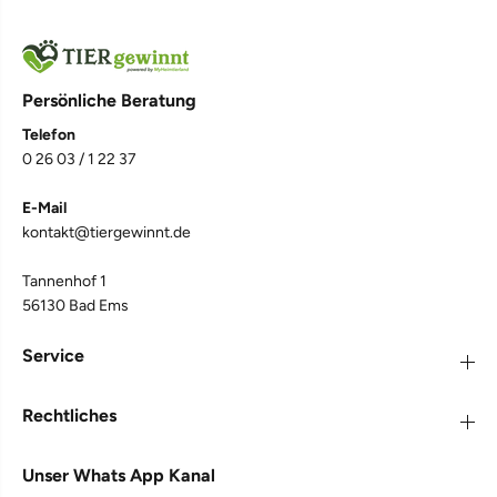
Persönliche Beratung
Telefon
0 26 03 / 1 22 37
4,7
Rating
1.067
Bewertungen
E-Mail
kontakt@tiergewinnt.de
Judith S
Tannenhof 1
TJURE - Ulmenrinde Liquid 250 ml - 1000ml | Naturkraft
für ein gutes Bauchgefühl 1000 ml
56130 Bad Ems
Seit vielen Jahren hat unsere große Schweizer
Sennenhündin mächtige Probleme mit Magen
Service
und Darm, i sehr oft Sodbrennen, mit allen
unangenehmen Begleiterscheinungen und sehr
selten normalen Stulhlgang.Wir haben so viel
Rechtliches
probiert,so viele Medikamente vom
Tierarzt,nichts half länger als 3 Tage.Dann
entdeckten wir die Ulmenrinde,starteten einen
Unser Whats App Kanal
Versuch mit der zweiten Hündin-Akzeptanz
sofort ,Bekömmlichkeit sehr gut. Und auch die