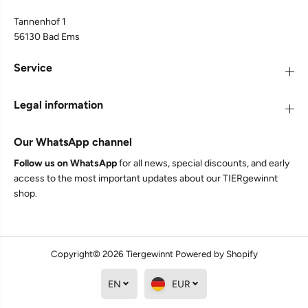
Judith S
Tannenhof 1
TJURE - Ulmenrinde Liquid 250 ml - 1000ml | Naturkraft
für ein gutes Bauchgefühl 1000 ml
56130 Bad Ems
Seit vielen Jahren hat unsere große Schweizer
Sennenhündin mächtige Probleme mit Magen
Service
und Darm, i sehr oft Sodbrennen, mit allen
unangenehmen Begleiterscheinungen und sehr
selten normalen Stulhlgang.Wir haben so viel
Legal information
probiert,so viele Medikamente vom
Tierarzt,nichts half länger als 3 Tage.Dann
entdeckten wir die Ulmenrinde,starteten einen
Our WhatsApp channel
Versuch mit der zweiten Hündin-Akzeptanz
sofort ,Bekömmlichkeit sehr gut. Und auch die
Follow us on WhatsApp
for all news, special discounts, and early
kranke Hündin bekommt nun seit etwa einem
halben Jahr das Produkt,sie bekommt 2mal 10 ml
access to the most important updates about our TIERgewinnt
pro Tag, für uns wie ein Wunder-kein
shop.
Sodbrennen,keine Zeichen von
1.067
Bewertungen
Bauchschmerzen,normaler geformter
Stuhlgang.Wir empfehlen das Produkt
uneingeschränkt weiter,auch ein altes sensibles
Tier konnte so geholfen werden
Copyright© 2026
Tiergewinnt
Powered by Shopify
EN
EUR
Twitter
Facebook