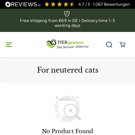
SKIP TO
4,7
/ 5
1.067
Bewertungen
CONTENT
Free shipping from €69 in DE I Delivery time 1-3
working days
For neutered cats
No Product Found