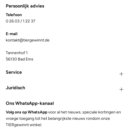
Persoonlijk advies
Telefoon
0 26 03 / 1 22 37
4,7
Rating
1.067
Bewertungen
E-mail
kontakt@tiergewinnt.de
Judith S
Tannenhof 1
TJURE - Ulmenrinde Liquid 250 ml - 1000ml | Naturkraft
für ein gutes Bauchgefühl 1000 ml
56130 Bad Ems
Seit vielen Jahren hat unsere große Schweizer
Sennenhündin mächtige Probleme mit Magen
Service
und Darm, i sehr oft Sodbrennen, mit allen
unangenehmen Begleiterscheinungen und sehr
selten normalen Stulhlgang.Wir haben so viel
Juridisch
probiert,so viele Medikamente vom
Tierarzt,nichts half länger als 3 Tage.Dann
entdeckten wir die Ulmenrinde,starteten einen
Ons WhatsApp-kanaal
Versuch mit der zweiten Hündin-Akzeptanz
sofort ,Bekömmlichkeit sehr gut. Und auch die
Volg ons op WhatsApp
voor al het nieuws, speciale kortingen en
kranke Hündin bekommt nun seit etwa einem
halben Jahr das Produkt,sie bekommt 2mal 10 ml
vroege toegang tot het belangrijkste nieuws rondom onze
pro Tag, für uns wie ein Wunder-kein
TIERgewinnt winkel.
Sodbrennen,keine Zeichen von