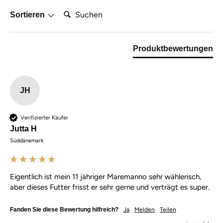
o
o
SUCHEN:
g
e
Sortieren
v
r
o
v
e
o
r
o
Produktbewertungen
v
r
o
v
o
o
r
l
v
w
JH
o
a
l
s
w
s
a
e
Verifizierter Käufer
s
n
Jutta H
s
h
e
o
Süddänemark
n
n
h
d
o
e
n
n
Eigentlich ist mein 11 jähriger Maremanno sehr wählerisch, 
d
v
aber dieses Futter frisst er sehr gerne und verträgt es super.
e
a
n
n
v
a
Fanden Sie diese Bewertung hilfreich?
Ja
Melden
Teilen
a
l
n
l