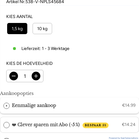
U
K
Artikel Nr.
538-V-NPLS45684
L
P
I
R
KIES AANTAL
E
I
R
J
1,5 kg
10 kg
E
S
P
Lieferzeit: 1 - 3 Werktage
R
I
J
KIES DE HOEVEELHEID
S
H
H
o
o
e
e
v
v
Aankoopopties
e
e
e
e
Eenmalige aankoop
€14.99
l
l
h
h
e
e
i
i
❤️ Clever sparen mit Abo (-5 %)
€14.24
BESPAAR 5%
d
d
v
v
e
e
Powered by Seal Subscriptions