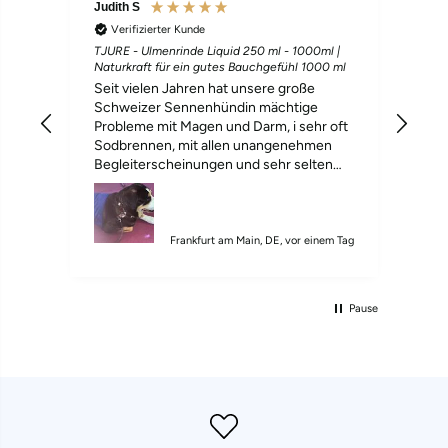
Judith S
Sabi
Verifizierter Kunde
V
TJURE - Ulmenrinde Liquid 250 ml - 1000ml |
TJUR
Naturkraft für ein gutes Bauchgefühl 1000 ml
Pfot
Seit vielen Jahren hat unsere große
Ich 
Schweizer Sennenhündin mächtige
empfehlen. 
Probleme mit Magen und Darm, i sehr oft
Sch
Sodbrennen, mit allen unangenehmen
nac
Begleiterscheinungen und sehr selten
Fel
normalen Stulhlgang.Wir haben so viel
bei 
probiert,so viele Medikamente vom
ang
Tierarzt,nichts half länger als 3 Tage.Dann
nic
entdeckten wir die Ulmenrinde,starteten
Frankfurt am Main, DE, vor einem Tag
einen Versuch mit der zweiten Hündin-
Akzeptanz sofort ,Bekömmlichkeit sehr
gut. Und auch die kranke Hündin
Pause
bekommt nun seit etwa einem halben
Jahr das Produkt,sie bekommt 2mal 10 ml
pro Tag, für uns wie ein Wunder-kein
Sodbrennen,keine Zeichen von
Bauchschmerzen,normaler geformter
Stuhlgang.Wir empfehlen das Produkt
uneingeschränkt weiter,auch ein altes