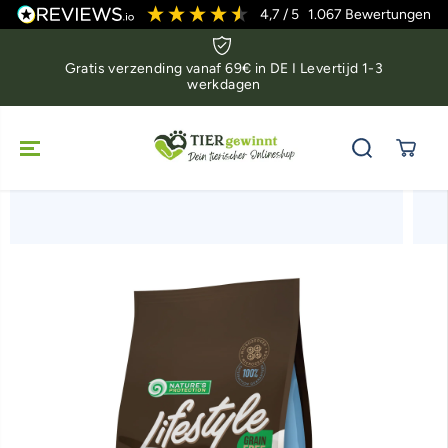
OVERSLAAN
4,7
/ 5
1.067
Bewertungen
NAAR INHOUD
Gratis verzending vanaf 69€ in DE I Levertijd 1-3
werkdagen
SPRING NAAR
DE
PRODUCTINF
ORMATIE