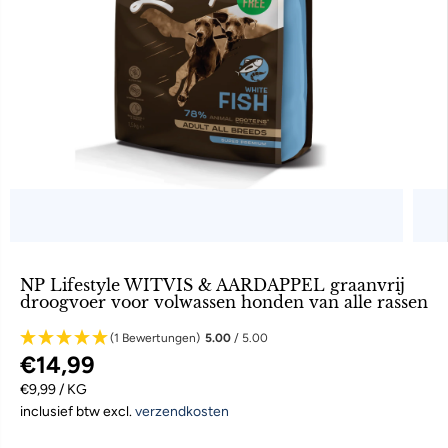
NP Lifestyle WITVIS & AARDAPPEL graanvrij
droogvoer voor volwassen honden van alle rassen
(1 Bewertungen)
5.00
/ 5.00
€14,99
R
S
€9,99 / KG
E
T
inclusief btw excl.
verzendkosten
G
U