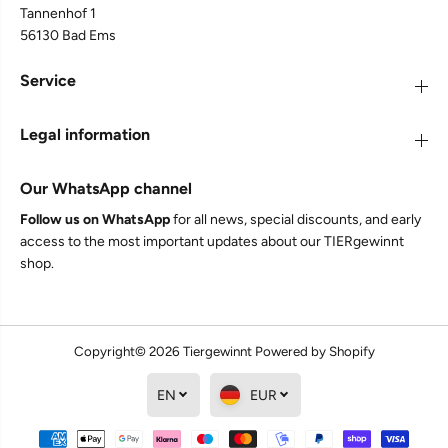
Tannenhof 1
TJURE - Ulmenrinde Liquid 250 ml - 1000ml | Naturkraft
für ein gutes Bauchgefühl 1000 ml
56130 Bad Ems
Seit vielen Jahren hat unsere große Schweizer
Sennenhündin mächtige Probleme mit Magen
Service
und Darm, i sehr oft Sodbrennen, mit allen
unangenehmen Begleiterscheinungen und sehr
selten normalen Stulhlgang.Wir haben so viel
Legal information
probiert,so viele Medikamente vom
Tierarzt,nichts half länger als 3 Tage.Dann
entdeckten wir die Ulmenrinde,starteten einen
Our WhatsApp channel
Versuch mit der zweiten Hündin-Akzeptanz
sofort ,Bekömmlichkeit sehr gut. Und auch die
Follow us on WhatsApp
for all news, special discounts, and early
kranke Hündin bekommt nun seit etwa einem
halben Jahr das Produkt,sie bekommt 2mal 10 ml
access to the most important updates about our TIERgewinnt
pro Tag, für uns wie ein Wunder-kein
shop.
Sodbrennen,keine Zeichen von
1.067
Bewertungen
Bauchschmerzen,normaler geformter
Stuhlgang.Wir empfehlen das Produkt
uneingeschränkt weiter,auch ein altes sensibles
Tier konnte so geholfen werden
Copyright© 2026
Tiergewinnt
Powered by Shopify
EN
EUR
Twitter
Facebook
Teilen
6.8.2026