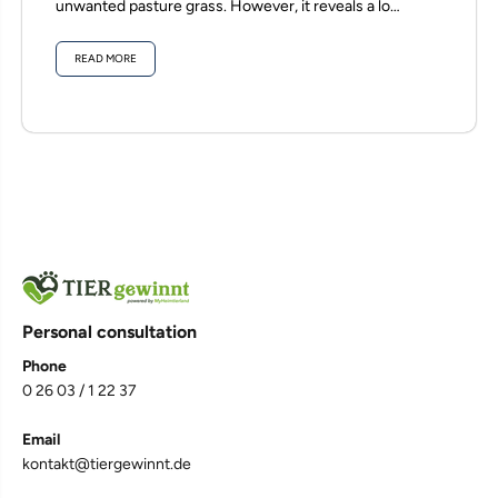
unwanted pasture grass. However, it reveals a lot
about the condition of...
READ MORE
Personal consultation
Phone
0 26 03 / 1 22 37
4,7
Rating
1.067
Bewertungen
Email
kontakt@tiergewinnt.de
Judith S