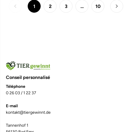
1
2
3
…
10
Conseil personnalisé
Téléphone
0 26 03 / 1 22 37
E-mail
4,7
Rating
1.067
Bewertungen
kontakt@tiergewinnt.de
Tannenhof 1
Judith S
56130 Bad Ems