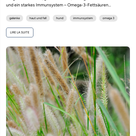
und ein starkes Immunsystem – Omega-3-Fettsäuren
unterstützen deinen Hund in vielen Bereichen. Erfahre,...
gelenke
haut und fell
hund
immunsystem
omega 3
LIRE LA SUITE